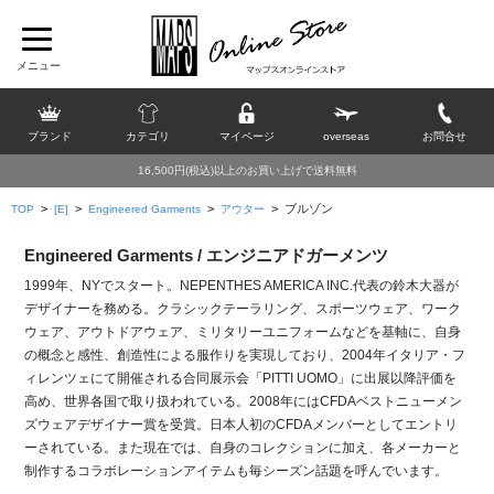
ブランド
カテゴリ
マイページ
overseas
お問合せ
16,500円(税込)以上のお買い上げで送料無料
>
>
>
>
ブルゾン
TOP
[E]
Engineered Garments
アウター
Engineered Garments / エンジニアドガーメンツ
1999年、NYでスタート。NEPENTHES AMERICA INC.代表の鈴木大器が
デザイナーを務める。クラシックテーラリング、スポーツウェア、ワーク
ウェア、アウトドアウェア、ミリタリーユニフォームなどを基軸に、自身
の概念と感性、創造性による服作りを実現しており、2004年イタリア・フ
ィレンツェにて開催される合同展示会「PITTI UOMO」に出展以降評価を
高め、世界各国で取り扱われている。2008年にはCFDAベストニューメン
ズウェアデザイナー賞を受賞。日本人初のCFDAメンバーとしてエントリ
ーされている。また現在では、自身のコレクションに加え、各メーカーと
制作するコラボレーションアイテムも毎シーズン話題を呼んでいます。