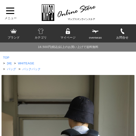
ブランド
カテゴリ
マイページ
overseas
お問合せ
16,500円(税込)以上のお買い上げで送料無料
TOP
>
>
[W]
WHITEAGE
>
>
バッグ
バックパック