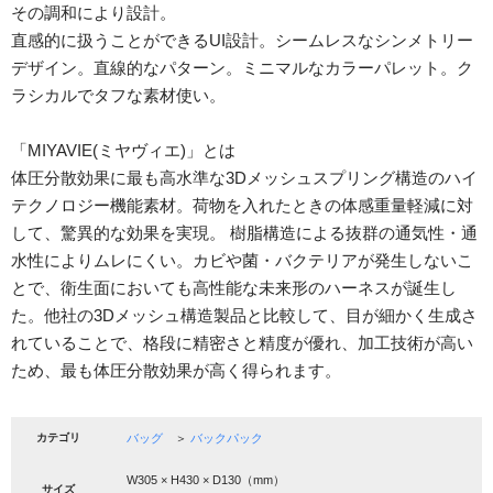
その調和により設計。
直感的に扱うことができるUI設計。シームレスなシンメトリー
デザイン。直線的なパターン。ミニマルなカラーパレット。ク
ラシカルでタフな素材使い。
「MIYAVIE(ミヤヴィエ)」とは
体圧分散効果に最も高水準な3Dメッシュスプリング構造のハイ
テクノロジー機能素材。荷物を入れたときの体感重量軽減に対
して、驚異的な効果を実現。 樹脂構造による抜群の通気性・通
水性によりムレにくい。カビや菌・バクテリアが発生しないこ
とで、衛生面においても高性能な未来形のハーネスが誕生し
た。他社の3Dメッシュ構造製品と比較して、目が細かく生成さ
れていることで、格段に精密さと精度が優れ、加工技術が高い
ため、最も体圧分散効果が高く得られます。
カテゴリ
バッグ
＞
バックパック
W305 × H430 × D130（mm）
サイズ