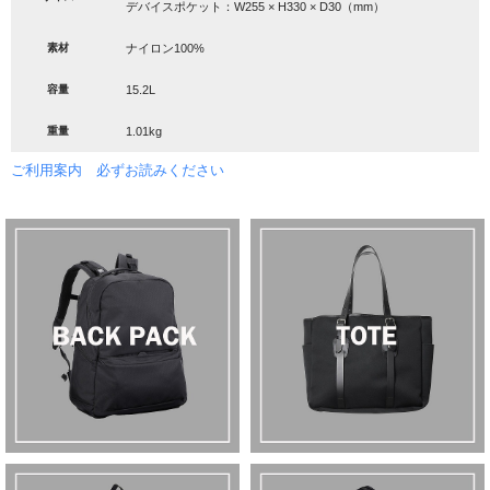
デバイスポケット：W255 × H330 × D30（mm）
素材
ナイロン100%
容量
15.2L
重量
1.01kg
ご利用案内 必ずお読みください