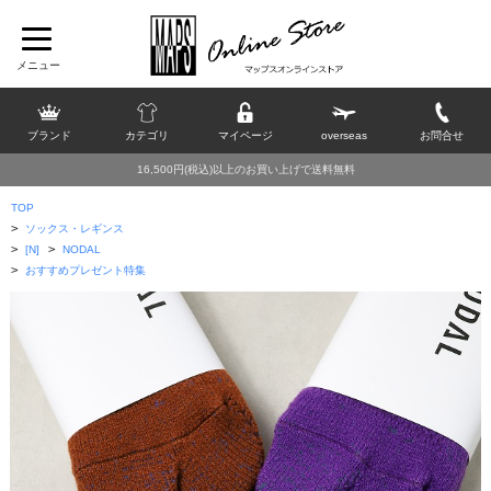
ブランド
カテゴリ
マイページ
overseas
お問合せ
16,500円(税込)以上のお買い上げで送料無料
TOP
>
ソックス・レギンス
>
>
[N]
NODAL
>
おすすめプレゼント特集