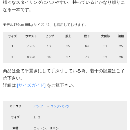
様々なスタイリングにハメやすい、持っているとかなり頼りに
なる一本です。
モデル176cm 66kg サイズ「2」を着用しております。
サイズ
ウエスト
ヒップ
股上
股下
大腿部
裾幅
1
75-85
106
35
69
31
25
2
80-90
116
37
70
32
26
商品は全て平置きにして手採寸している為、若干の誤差はご了
承下さい。
詳細は
[サイズガイド]
をご覧下さい。
カテゴリ
パンツ
＞
ロングパンツ
サイズ
1、2
素材
コットン、リネン