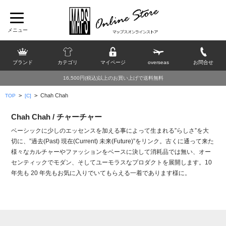
ブランド
カテゴリ
マイページ
overseas
お問合せ
16,500円(税込)以上のお買い上げで送料無料
>
>
Chah Chah
TOP
[C]
Chah Chah / チャーチャー
ベーシックに少しのエッセンスを加える事によって生まれる”らしさ”を大
切に、”過去(Past) 現在(Current) 未来(Future)”をリンク。古くに通って来た
様々なカルチャーやファッションをベースに決して消耗品では無い、オー
センティックでモダン、そしてユーモラスなプロダクトを展開します。10
年先も 20 年先もお気に入りでいてもらえる一着であります様に。