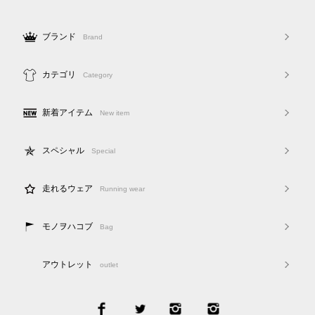
ブランド
Brand
カテゴリ
Category
新着アイテム
New item
スペシャル
Special
走れるウェア
Running wear
モノヲハコブ
Bag
アウトレット
outlet