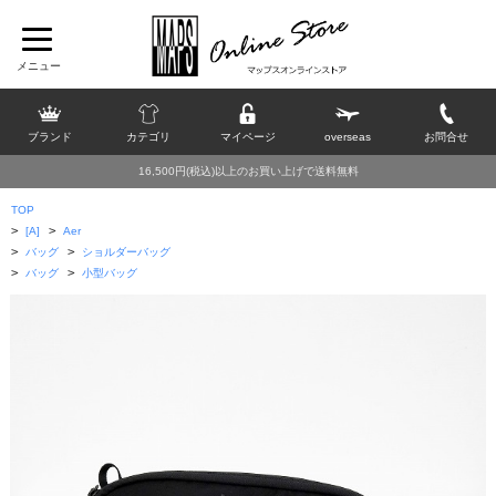
ブランド
カテゴリ
マイページ
overseas
お問合せ
16,500円(税込)以上のお買い上げで送料無料
TOP
>
>
[A]
Aer
>
>
バッグ
ショルダーバッグ
>
>
バッグ
小型バッグ