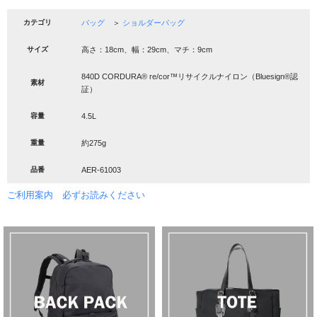
カテゴリ
バッグ
＞
ショルダーバッグ
サイズ
高さ：18cm、幅：29cm、マチ：9cm
840D CORDURA® re/cor™リサイクルナイロン（Bluesign®認
素材
証）
容量
4.5L
重量
約275g
品番
AER-61003
ご利用案内 必ずお読みください