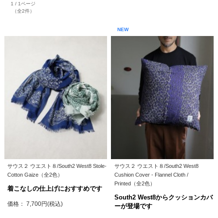
1 / 1ページ
（全2件）
NEW
サウス２ ウエスト８/South2 West8 Stole-
サウス２ ウエスト８/South2 West8
Cotton Gaize（全2色）
Cushion Cover - Flannel Cloth /
Printed（全2色）
着こなしの仕上げにおすすめです
South2 West8からクッションカバ
価格： 7,700円(税込)
ーが登場です