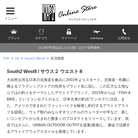
ブランド
カテゴリ
マイページ
overseas
お問合せ
16,500円(税込)以上のお買い上げで送料無料
>
>
>
生活雑貨
TOP
[S]
South2 West8
South2 West8 / サウス２ ウエスト８
大自然を誇る日本の北海道を拠点に2003年よりスタート。北海道・札幌に
構えるフラグシップストアの住所をブランド名に冠し、この広大な土地な
らではの釣りをテーマとしたアウトドアブランド。2015年からは「FISH &
BIKE」というコンセプトのもと、日本古来の釣法”テンカラ”に注目。ま
た、アメリカで生まれたファットバイクを駆使し釣行するアウトドアライ
フを提唱し、ウェア類のみならずオリジナルのウェーダーや竿など、新し
いコンセプトから生まれた数多くのプロダクトをリリースしています。現
在ではさらに、URBAN OUTDOOR OUTFITを提案(推進)し、都会で活躍す
るアウトドアウェアスタイルも推進しています。