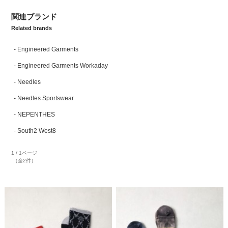
関連ブランド
Related brands
Engineered Garments
Engineered Garments Workaday
Needles
Needles Sportswear
NEPENTHES
South2 West8
1 / 1ページ
（全2件）