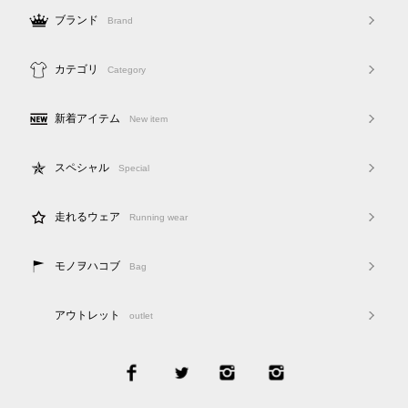
ブランド
Brand
カテゴリ
Category
新着アイテム
New item
スペシャル
Special
走れるウェア
Running wear
モノヲハコブ
Bag
アウトレット
outlet