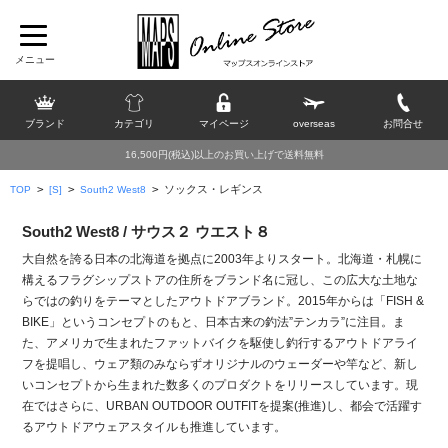
ブランド
カテゴリ
マイページ
overseas
お問合せ
16,500円(税込)以上のお買い上げで送料無料
>
>
>
ソックス・レギンス
TOP
[S]
South2 West8
South2 West8 / サウス２ ウエスト８
大自然を誇る日本の北海道を拠点に2003年よりスタート。北海道・札幌に
構えるフラグシップストアの住所をブランド名に冠し、この広大な土地な
らではの釣りをテーマとしたアウトドアブランド。2015年からは「FISH &
BIKE」というコンセプトのもと、日本古来の釣法”テンカラ”に注目。ま
た、アメリカで生まれたファットバイクを駆使し釣行するアウトドアライ
フを提唱し、ウェア類のみならずオリジナルのウェーダーや竿など、新し
いコンセプトから生まれた数多くのプロダクトをリリースしています。現
在ではさらに、URBAN OUTDOOR OUTFITを提案(推進)し、都会で活躍す
るアウトドアウェアスタイルも推進しています。