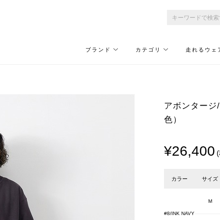
ブランド
カテゴリ
走れるウェ
アボンタージ/A 
色）
¥26,400
カラー
サイズ
M
#8/INK NAVY