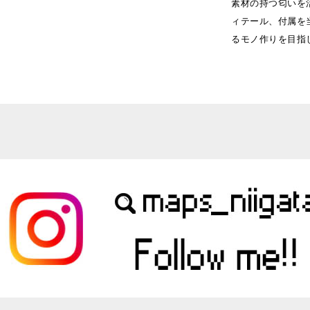
素材の持つ匂いを
ィテール、付属を
るモノ作りを目指