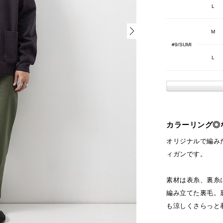
L
M
#9/SUMI
L
カラーリング◎
オリジナルで編み
ィガンです。
素材は表糸、裏糸
編み立てた裏毛。
も涼しくさらっと