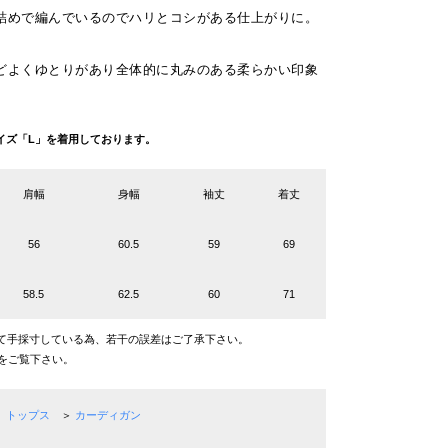
詰めで編んでいるのでハリとコシがある仕上がりに。
どよくゆとりがあり全体的に丸みのある柔らかい印象
g サイズ「L」を着用しております。
肩幅
身幅
袖丈
着丈
56
60.5
59
69
58.5
62.5
60
71
て手採寸している為、若干の誤差はご了承下さい。
をご覧下さい。
トップス
＞
カーディガン