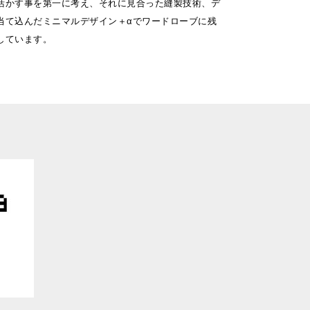
活かす事を第一に考え、それに見合った縫製技術、デ
当て込んだミニマルデザイン＋αでワードローブに残
しています。