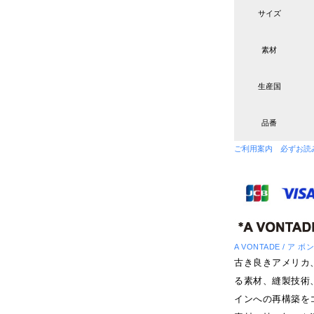
サイズ
素材
生産国
品番
ご利用案内 必ずお読
A VONTADE / ア 
古き良きアメリカ
る素材、縫製技術
インへの再構築を