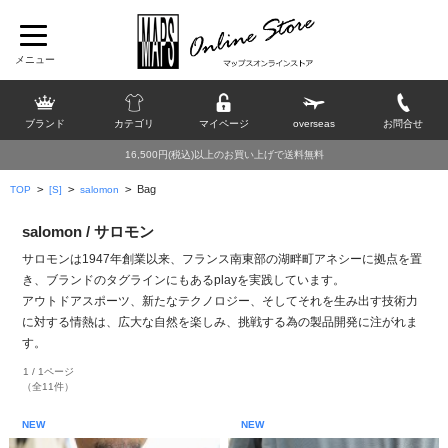
ブランド
カテゴリ
マイページ
overseas
お問合せ
16,500円(税込)以上のお買い上げで送料無料
>
>
>
Bag
TOP
[S]
salomon
salomon / サロモン
サロモンは1947年創業以来、フランス南東部の湖畔町アネシーに拠点を置
き、ブランドのタグラインにもあるplayを実践しています。
アウトドアスポーツ、新たなテクノロジー、そしてそれを生み出す技術力
に対する情熱は、広大な自然を楽しみ、挑戦する為の製品開発に注がれま
す。
1 / 1ページ
（全11件）
NEW
NEW