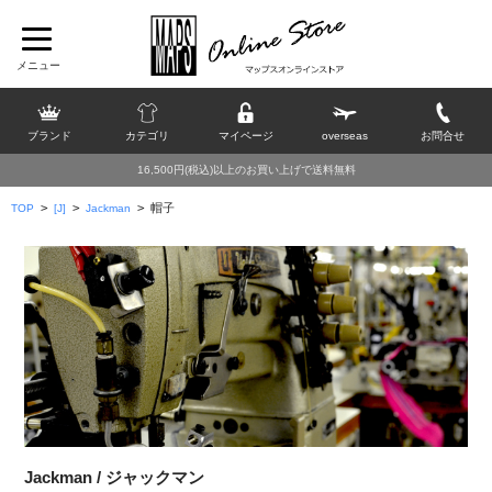
ブランド
カテゴリ
マイページ
overseas
お問合せ
16,500円(税込)以上のお買い上げで送料無料
>
>
>
帽子
TOP
[J]
Jackman
Jackman / ジャックマン