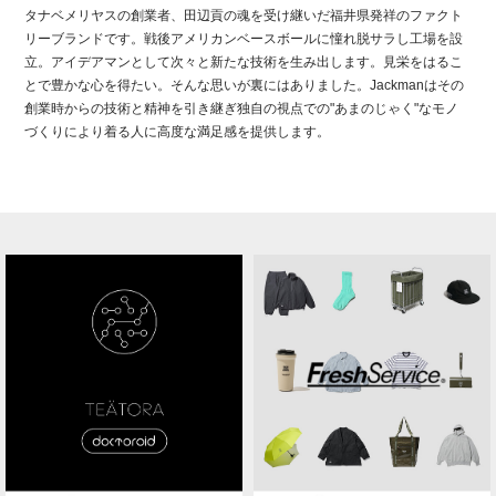
タナベメリヤスの創業者、田辺貢の魂を受け継いだ福井県発祥のファクト
リーブランドです。戦後アメリカンベースボールに憧れ脱サラし工場を設
立。アイデアマンとして次々と新たな技術を生み出します。見栄をはるこ
とで豊かな心を得たい。そんな思いが裏にはありました。Jackmanはその
創業時からの技術と精神を引き継ぎ独自の視点での"あまのじゃく"なモノ
づくりにより着る人に高度な満足感を提供します。