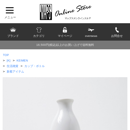
ブランド
カテゴリ
マイページ
overseas
お問合せ
16,500円(税込)以上のお買い上げで送料無料
TOP
>
>
[K]
KEIMEN
>
>
生活雑貨
カップ・ボトル
>
新着アイテム