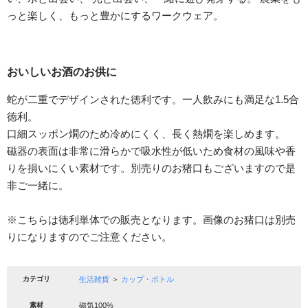
っと楽しく、もっと豊かにするワークウェア。
おいしいお酒のお供に
蛇が二重でデザインされた徳利です。一人飲みにも満足な1.5合
徳利。
口細スッポン燗のため冷めにくく、長く熱燗を楽しめます。
磁器の表面は非常に滑らかで吸水性が低いため食材の風味や香
りを損いにくい素材です。別売りのお猪口もございますので是
非ご一緒に。
※こちらは徳利単体での販売となります。画像のお猪口は別売
りになりますのでご注意ください。
カテゴリ
生活雑貨
＞
カップ・ボトル
素材
磁気100%