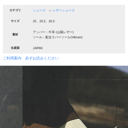
カテゴリ
シューズ
＞
レザーシューズ
サイズ
25、25.5、26.0
アッパー：牛革 (山陽レザー)
素材
ソール：配合ラバーソール(Vibram)
生産国
JAPAN
ご利用案内 必ずお読みください