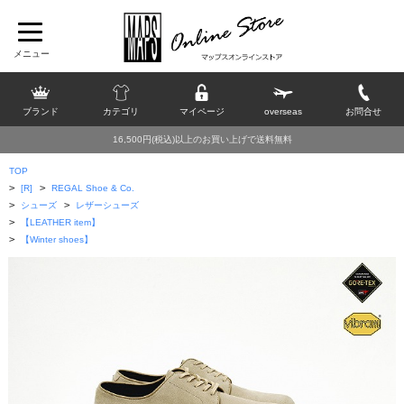
ブランド
カテゴリ
マイページ
overseas
お問合せ
16,500円(税込)以上のお買い上げで送料無料
TOP
>
>
[R]
REGAL Shoe & Co.
>
>
シューズ
レザーシューズ
>
【LEATHER item】
>
【Winter shoes】