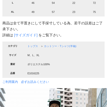
L
46
54
22
72
XL
49
57
23
75
商品は全て平置きにして手採寸している為、若干の誤差はご了
承下さい。
詳細は
[サイズガイド]
をご覧下さい。
カテゴリ
トップス
＞
カットソー・Tシャツ(半袖)
サイズ
M、L、XL
素材
ポリエステル100%
品番
E1016225
ご利用案内 必ずお読みください