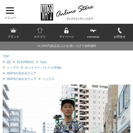
ブランド
カテゴリ
マイページ
overseas
お問合せ
16,500円(税込)以上のお買い上げで送料無料
TOP
>
>
>
[E]
ELDORESO
Tops
>
>
トップス
カットソー・Tシャツ(半袖)
>
MAPSの走れるウェア
>
>
MAPSの走れるウェア
トップス