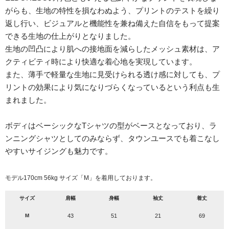
がらも、生地の特性を損なわぬよう、プリントのテストを繰り
返し行い、ビジュアルと機能性を兼ね備えた自信をもって提案
できる生地の仕上がりとなりました。
生地の凹凸により肌への接地面を減らしたメッシュ素材は、ア
クティビティ時により快適な着心地を実現しています。
また、薄手で軽量な生地に見受けられる透け感に対しても、プ
リントの効果により気になりづらくなっているという利点も生
まれました。
ボディはベーシックなTシャツの型がベースとなっており、ラ
ンニングシャツとしてのみならず、タウンユースでも着こなし
やすいサイジングも魅力です。
モデル170cm 56kg サイズ「M」を着用しております。
サイズ
肩幅
身幅
袖丈
着丈
M
43
51
21
69