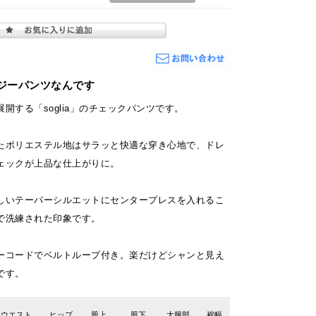
ジーパンツなんです
開する「soglia」のチェックパンツです。
たポリエステル地はサラッと快適な穿き心地で、ドレ
ェックが上品な仕上がりに。
しいテーパーシルエットにセンタープレスを入れるこ
で洗練された印象です。
ーコードでベルトループ付き。楽だけどシャンと見え
です。
ウエスト
ヒップ
股上
股下
大腿部
裾幅