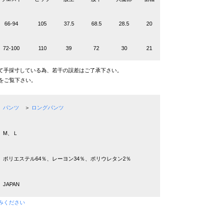
66-94
105
37.5
68.5
28.5
20
72-100
110
39
72
30
21
て手採寸している為、若干の誤差はご了承下さい。
をご覧下さい。
パンツ
＞
ロングパンツ
M、Ｌ
ポリエステル64％、レーヨン34％、ポリウレタン2％
JAPAN
みください