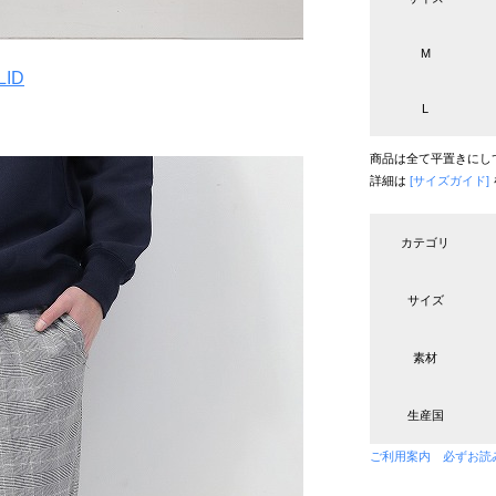
M
LID
L
商品は全て平置きにし
詳細は
[サイズガイド]
カテゴリ
サイズ
素材
生産国
ご利用案内 必ずお読