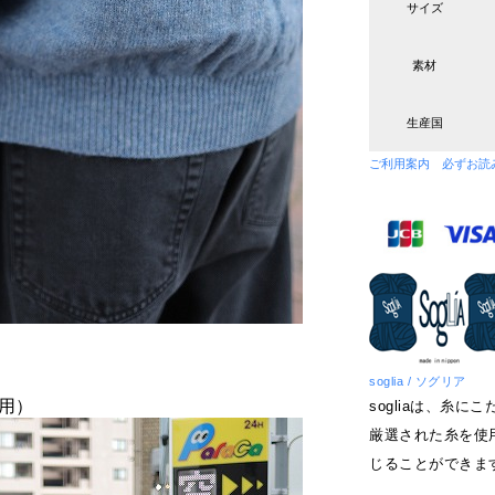
サイズ
素材
生産国
ご利用案内 必ずお読
soglia / ソグリア
着用）
sogliaは、糸
厳選された糸を使
じることができま