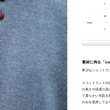
L
M
navy
L
素材に拘る「sog
希少なシェットラ
スコットランドの
の寒さや湿度の高
て柔らかい毛質を
のみを使用してお