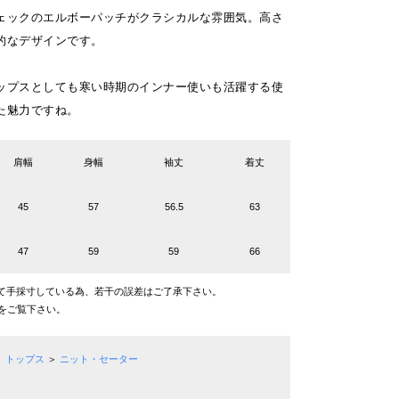
ェックのエルボーパッチがクラシカルな雰囲気。高さ
的なデザインです。
ップスとしても寒い時期のインナー使いも活躍する使
た魅力ですね。
肩幅
身幅
袖丈
着丈
45
57
56.5
63
47
59
59
66
て手採寸している為、若干の誤差はご了承下さい。
をご覧下さい。
トップス
＞
ニット・セーター