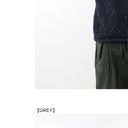
【GREY】