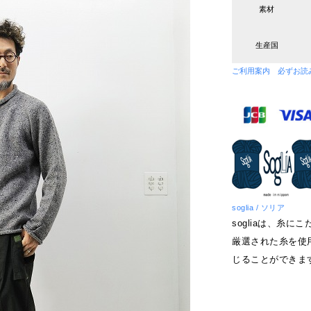
素材
生産国
ご利用案内 必ずお読
soglia / ソリア
sogliaは、糸
厳選された糸を使
じることができま