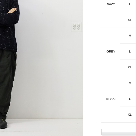
NAVY
L
XL
M
GREY
L
XL
M
KHAKI
L
XL