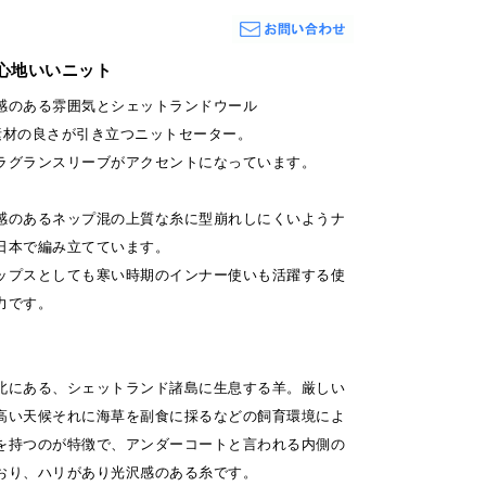
心地いいニット
感のある雰囲気とシェットランドウール
の素材の良さが引き立つニットセーター。
ラグランスリーブがアクセントになっています。
感のあるネップ混の上質な糸に型崩れしにくいようナ
日本で編み立てています。
ップスとしても寒い時期のインナー使いも活躍する使
力です。
北にある、シェットランド諸島に生息する羊。厳しい
高い天候それに海草を副食に採るなどの飼育環境によ
を持つのが特徴で、アンダーコートと言われる内側の
おり、ハリがあり光沢感のある糸です。