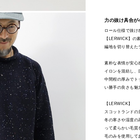
力の抜け具合が
ロール仕様で抜け
【LERWICK】
編地を切り替えた
素朴な表情が安心
イロンを混紡し、
中間程の厚みでト
い勝手の良さも魅
【LERWICK】
スコットランドの
冬の寒さや湿度の
って柔らかい毛質
毛のみを使用して