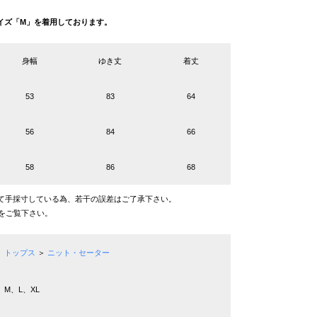
g サイズ「M」を着用しております。
身幅
ゆき丈
着丈
53
83
64
56
84
66
58
86
68
て手採寸している為、若干の誤差はご了承下さい。
をご覧下さい。
トップス
＞
ニット・セーター
M、L、XL