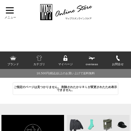
TOP
>
[P]
>
Poliquant
>
アウター
>
ジャケット・ブルゾン
>
2026 SUMMER SALE
>
20％OFF
ブランド
カテゴリ
マイページ
overseas
お問合せ
16,500円(税込)以上のお買い上げで送料無料
ご指定のページは見つかりません。 削除されたかＵＲＬが変更されたため表示
できません。