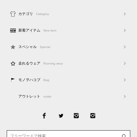
カテゴリ
Category
新着アイテム
New item
スペシャル
Special
走れるウェア
Running wear
モノヲハコブ
Bag
アウトレット
outlet