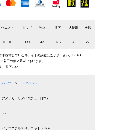
ウエスト
ヒップ
股上
股下
大腿部
裾幅
76-103
130
42
66.5
35
27
て手採寸している為、若干の誤差はご了承下さい。DEAD
ズに若干の個体差がございます。
をご覧下さい。
パンツ
＞
ロングパンツ
アメリカ（リメイク加工：日本）
one
ポリエステル65％、コットン35％