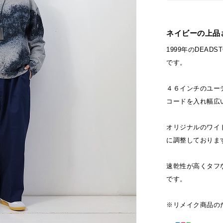
ネイビーの上品
1999年のDEADS
です。
４６インチのユー
コードを入れ幅広い
オリジナルのワイ
に調整しておりま
速乾性が高くタフ
です。
※リメイク商品の