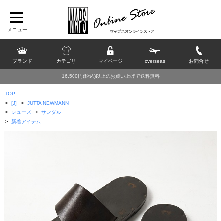
ブランド
カテゴリ
マイページ
overseas
お問合せ
16,500円(税込)以上のお買い上げで送料無料
TOP
>
>
[J]
JUTTA NEWMANN
>
>
シューズ
サンダル
>
新着アイテム