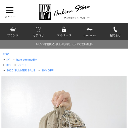
ブランド
カテゴリ
マイページ
overseas
お問合せ
16,500円(税込)以上のお買い上げで送料無料
TOP
>
>
[H]
halo commodity
>
>
帽子
ハット
>
>
2026 SUMMER SALE
30％OFF