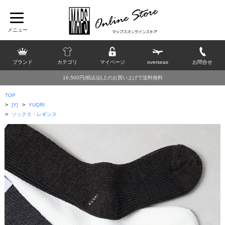
ブランド
カテゴリ
マイページ
overseas
お問合せ
16,500円(税込)以上のお買い上げで送料無料
TOP
>
>
[Y]
YUQRI
>
ソックス・レギンス