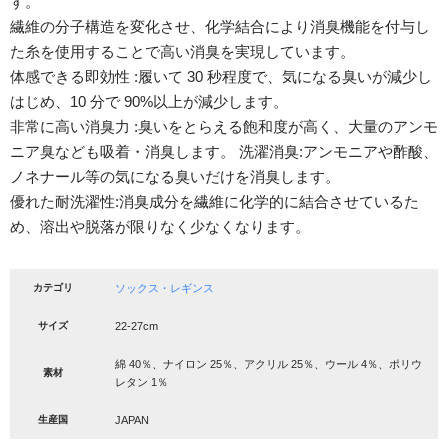
す。
繊維の分子構造を変化させ、化学結合により消臭機能を付与し
た糸を使用することで高い消臭を実現しています。
体感できる即効性 :履いて 30 秒程度で、気になる臭いが減少し
はじめ、10 分で 90%以上が減少します。
非常に高い消臭力 :臭いをとらえる飽和度が高く、大量のアンモ
ニア臭なども吸着・消臭します。 洗濯消臭:アンモニアや酢酸、
ノネナール等の気になる臭いだけを消臭します。
優れた耐洗濯性:消臭成分を繊維に化学的に結合させているた
め、溶出や脱落が限りなく少なくなります。
カテゴリ
ソックス・レギンス
サイズ
22-27cm
綿 40％、ナイロン 25％、アクリル 25％、ウール 4％、ポリウ
素材
レタン 1％
生産国
JAPAN