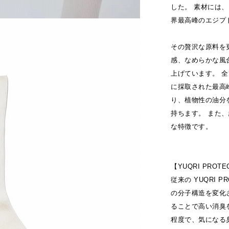
した。 素材には、
界最高峰のエジプト
その贅沢な原料を
感、なめらかな風
上げています。 
に採取された最高
り、植物性の油分
持ちます。 また
な特徴です。
【YUQRI PROTE
従来の YUQRI 
の分子構造を変化
ることで高い消臭を
程度で、気になる臭