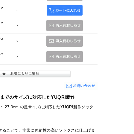
−2
○
−2
×
−2
×
−2
×
.0cmまでのサイズに対応したYUQRI新作
0 ~ 27.0cm の足サイズに対応したYUQRI新作ソック
することで、非常に伸縮性の高いソックスに仕上げま