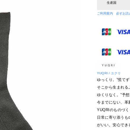
生産国
ご利用案内 必ずお読
YUQRI / ユクリ
ゆっくり。“慌て
そこから生まれる
ゆくりなく。”予
今までにない、革
YUQRIのものづ
日常に寄り添うも
がいい。安心でき