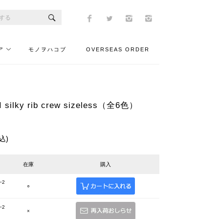
ア
モノヲハコブ
OVERSEAS ORDER
silky rib crew sizeless（全6色）
込)
在庫
購入
−2
○
−2
×