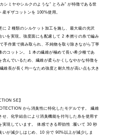
カシミヤやシルクのような” とろみ” が特徴である世
産ギザコットンを 100%使用。
更に 2 種類のシルケット加工を施し、最大級の光沢
合いを実現。強度面にも配慮して 2 本撚りの糸で編み
全て手作業で摘み取られ、不純物を取り除きながら丁寧
峰のコットン。 1 本の繊維が極めて長い希少種であ
を含んでいるため、繊維が柔らかくしなやかな特徴を
、繊維長が長く均一なため強度と耐久性が高い点も大き
CTION SE】
PROTECTION から消臭性に特化したモデルです。 繊維
させ、化学結合により消臭機能を付与した糸を使用す
実現しています。 体感できる即効性 :履いて 30 秒
いが減少しはじめ、10 分で 90%以上が減少しま