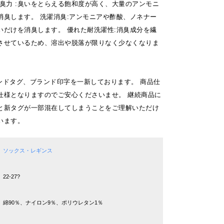
消臭力 :臭いをとらえる飽和度が高く、大量のアンモニ
消臭します。 洗濯消臭:アンモニアや酢酸、ノネナー
いだけを消臭します。 優れた耐洗濯性:消臭成分を繊
させているため、溶出や脱落が限りなく少なくなりま
ランドタグ、ブランド印字を一新しております。 商品仕
仕様となりますのでご安心くださいませ。 継続商品に
と新タグが一部混在してしまうことをご理解いただけ
います。
ソックス・レギンス
22-27?
綿90％、ナイロン9％、ポリウレタン1％