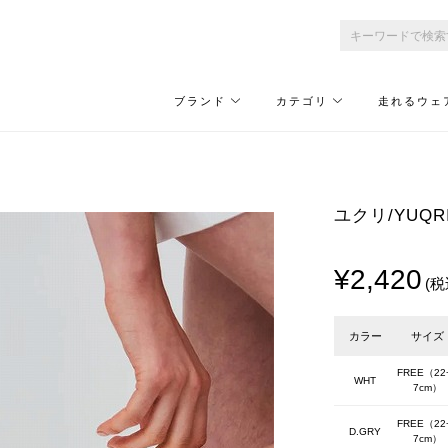
ブランド
カテゴリ
走れるウェ
ユクリ/YUQRI 
¥2,420
(税
カラー
サイズ
FREE（22
WHT
7cm）
FREE（22
D.GRY
7cm）