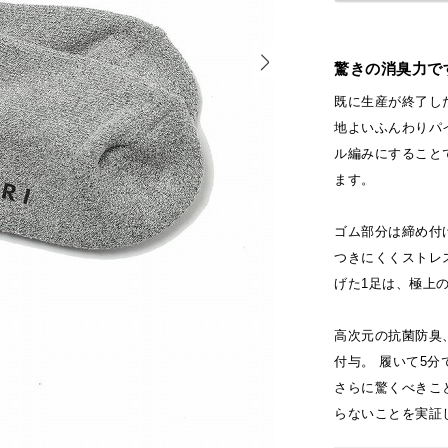
驚きの消臭力で
既に生産が終了し
地よいふんわりパ
ル編みにすること
ます。
ゴム部分は締め付
つきにくくストレ
げた1足は、極上
高次元の抗菌防臭
付与。 履いて5分
さらに驚くべきこ
らないことを実証