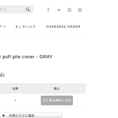
ア
モノヲハコブ
OVERSEAS ORDER
uff pile cover - GRAY
込)
在庫
購入
×