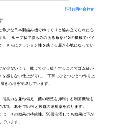
す
た希少な日本製編み機でゆっくりと編み立てられた心
イル。 ループ状で膨らみのある糸を24Gの機械でパイ
で、さらにクッション性を感じる履き心地になってい
けが少ないよう、敢えて少し緩くすることでゴム跡が
スを感じない仕上がりに。 丁寧にひとつひとつ作り上
の履き心地を実現しています。
、消臭力を兼ね備え、菌の増殖を抑制する制菌機能も
で70%、30分で99％と抜群の消臭率を誇ります。
とは、その効果の持続性。50回洗濯しても効果は下が
しています。