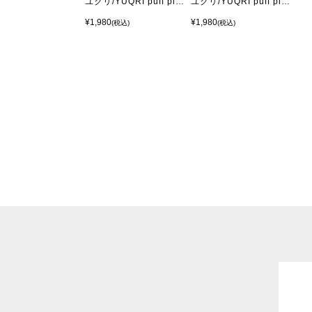
ユクリ/YUQRI puff pile cover - BLACK
ユクリ/YUQRI puff pile cover - WHITE
¥1,980
¥1,980
(税込)
(税込)