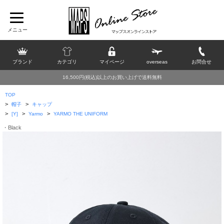
ブランド
カテゴリ
マイページ
overseas
お問合せ
16,500円(税込)以上のお買い上げで送料無料
TOP
>
>
帽子
キャップ
>
>
>
[Y]
Yarmo
YARMO THE UNIFORM
・Black