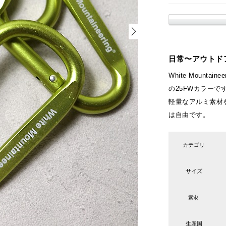
日常〜アウトド
White Mount
の25FWカラーで
軽量なアルミ素材
は自由です。
カテゴリ
サイズ
素材
生産国