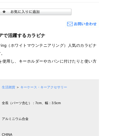
アで活躍するカラビナ
aineering（ホワイトマウンテニアリング）人気のカラビナ
す。
を使用し、キーホルダーやカバンに付けたりと使い方
生活雑貨
＞
キーケース・キーアクセサリー
全長（パーツ含む）：7cm、幅：3.5cm
アルミニウム合金
CHINA