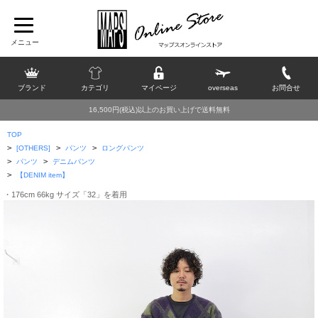
ブランド
カテゴリ
マイページ
overseas
お問合せ
16,500円(税込)以上のお買い上げで送料無料
TOP
>
>
>
[OTHERS]
パンツ
ロングパンツ
>
>
パンツ
デニムパンツ
>
【DENIM item】
・176cm 66kg サイズ「32」を着用