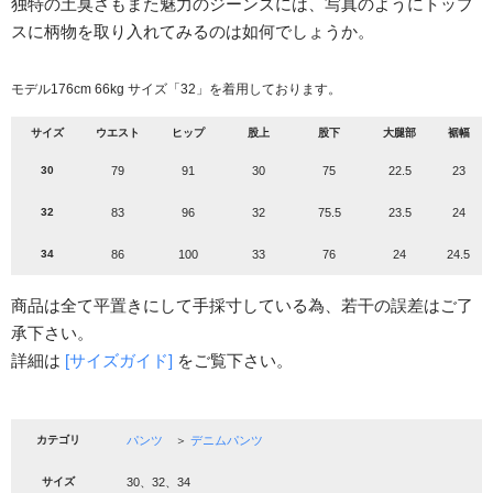
独特の土臭さもまた魅力のジーンズには、写真のようにトップ
スに柄物を取り入れてみるのは如何でしょうか。
モデル176cm 66kg サイズ「32」を着用しております。
サイズ
ウエスト
ヒップ
股上
股下
大腿部
裾幅
30
79
91
30
75
22.5
23
32
83
96
32
75.5
23.5
24
34
86
100
33
76
24
24.5
商品は全て平置きにして手採寸している為、若干の誤差はご了
承下さい。
詳細は
[サイズガイド]
をご覧下さい。
カテゴリ
パンツ
＞
デニムパンツ
サイズ
30、32、34