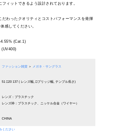
にフィットできるよう設計されております。
こだわったクオリティとコストパフォーマンスを発揮
を体感してください。
5% (Cat.1)
UV400)
ファッション雑貨
＞
メガネ・サングラス
51 □20 137 ( レンズ幅, □ブリッジ幅, テンプル長さ)
レンズ：プラスチック
レンズ枠：プラスチック、ニッケル合金（ワイヤー）
CHINA
みください