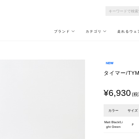
ブランド
カテゴリ
走れるウェ
タイマー/TYMER 
¥6,930
(税
カラー
サイズ
Matt Black/Li
F
ght Green