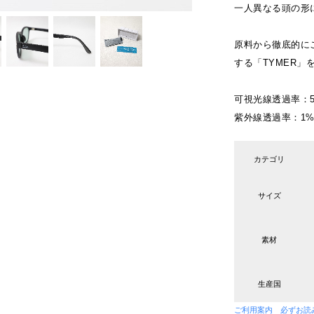
一人異なる頭の形
原料から徹底的に
する「TYMER」
可視光線透過率：54.5
紫外線透過率：1% (
カテゴリ
サイズ
素材
生産国
ご利用案内 必ずお読