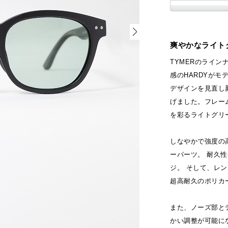
爽やかなライト
TYMERのライ
感のHARDYがモ
デザインを見直し
げました。フレー
を彩るライトグリ
しなやかで強度の
ーパーツ。 耐久
ジ。 そして、レン
超高耐久のポリカ
また、ノーズ部と
かい調整が可能に