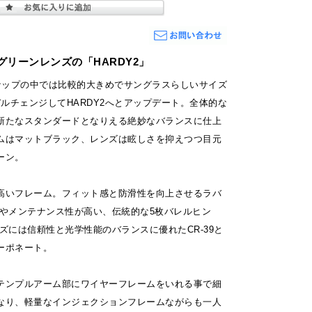
グリーンレンズの「HARDY2」
ンナップの中では比較的大きめでサングラスらしいサイズ
デルチェンジしてHARDY2へとアップデート。全体的な
新たなスタンダードとなりえる絶妙なバランスに仕上
ムはマットブラック、レンズは眩しさを抑えつつ目元
ーン。
高いフレーム。フィット感と防滑性を向上させるラバ
性やメンテナンス性が高い、伝統的な5枚バレルヒン
ズには信頼性と光学性能のバランスに優れたCR-39と
ーポネート。
テンプルアーム部にワイヤーフレームをいれる事で細
なり、軽量なインジェクションフレームながらも一人