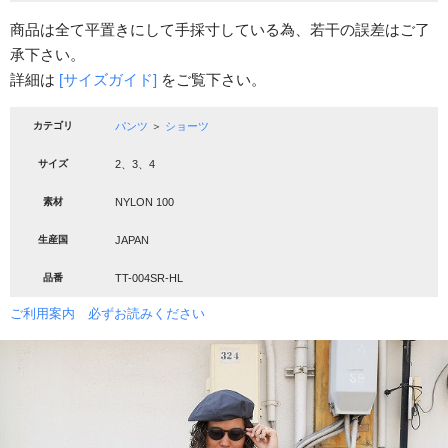
商品は全て平置きにして手採寸している為、若干の誤差はご了
承下さい。
詳細は
[サイズガイド]
をご覧下さい。
カテゴリ
パンツ
＞
ショーツ
サイズ
2、3、4
素材
NYLON 100
生産国
JAPAN
品番
TT-004SR-HL
ご利用案内 必ずお読みください