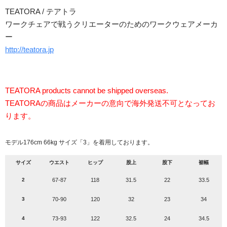
TEATORA / テアトラ
ワークチェアで戦うクリエーターのためのワークウェアメーカ
ー
http://teatora.jp
TEATORA products cannot be shipped overseas.
TEATORAの商品はメーカーの意向で海外発送不可となってお
ります。
モデル176cm 66kg サイズ「3」を着用しております。
サイズ
ウエスト
ヒップ
股上
股下
裾幅
2
67-87
118
31.5
22
33.5
3
70-90
120
32
23
34
4
73-93
122
32.5
24
34.5