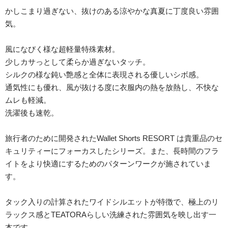
かしこまり過ぎない、抜けのある涼やかな真夏に丁度良い雰囲
気。
風になびく様な超軽量特殊素材。
少しカサっとして柔らか過ぎないタッチ。
シルクの様な鈍い艶感と全体に表現される優しいシボ感。
通気性にも優れ、風が抜ける度に衣服内の熱を放熱し、不快な
ムレも軽減。
洗濯後も速乾。
旅行者のために開発されたWallet Shorts RESORT は貴重品のセ
キュリティーにフォーカスしたシリーズ。また、長時間のフラ
イトをより快適にするためのパターンワークが施されていま
す。
タック入りの計算されたワイドシルエットが特徴で、極上のリ
ラックス感とTEATORAらしい洗練された雰囲気を映し出す一
本です。