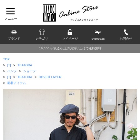
ブランド
カテゴリ
マイページ
overseas
お問合せ
16,500円(税込)以上のお買い上げで送料無料
TOP
>
>
[T]
TEATORA
>
>
パンツ
ショーツ
>
>
>
[T]
TEATORA
HOVER LAYER
>
新着アイテム