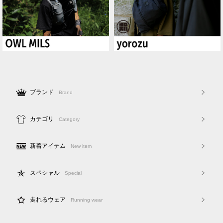
ブランド
Brand
カテゴリ
Category
新着アイテム
New item
スペシャル
Special
走れるウェア
Running wear