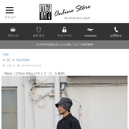
ブランド
カテゴリ
マイページ
overseas
お問合せ
16,500円(税込)以上のお買い上げで送料無料
TOP
>
>
[T]
TEATORA
>
>
パンツ
イージーパンツ
・Black（170cm 56kg がサイズ「2」を着用）