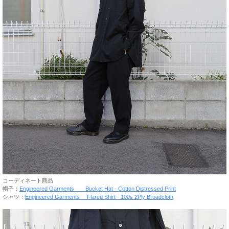
コーディネート商品
帽子：
Engineered Garments Bucket Hat - Cotton Distressed Print
シャツ：
Engineered Garments Flared Shirt - 100s 2Ply Broadcloth