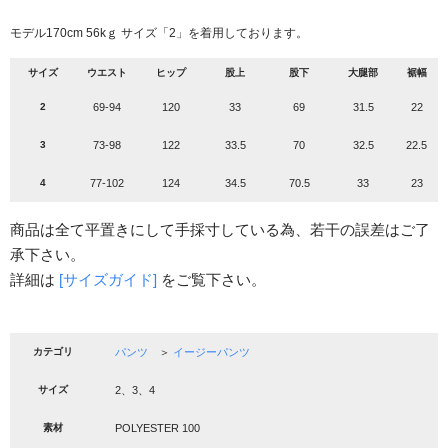
モデル170cm 56kｇ サイズ「2」を着用しております。
サイズ
ウエスト
ヒップ
股上
股下
大腿部
裾幅
2
69-94
120
33
69
31.5
22
3
73-98
122
33.5
70
32.5
22.5
4
77-102
124
34.5
70.5
33
23
商品は全て平置きにして手採寸している為、若干の誤差はご了
承下さい。
詳細は
[サイズガイド]
をご覧下さい。
カテゴリ
パンツ
＞
イージーパンツ
サイズ
2、3、4
素材
POLYESTER 100