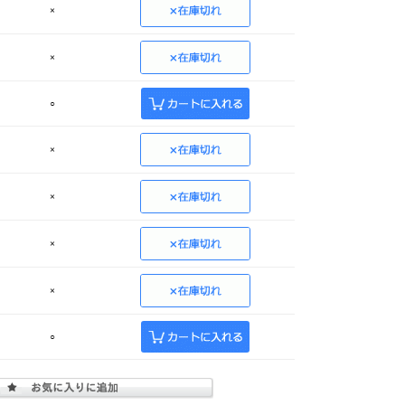
×
×
○
×
×
×
×
○