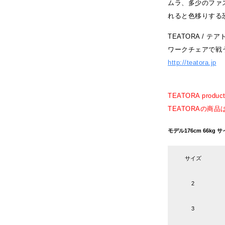
ムラ、多少のファ
れると色移りする
TEATORA / テア
ワークチェアで戦
http://teatora.jp
TEATORA products
TEATORAの商
モデル176cm 66k
サイズ
2
3