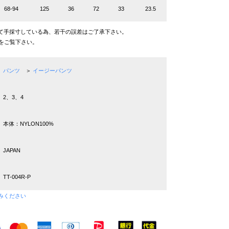
68-94
125
36
72
33
23.5
て手採寸している為、若干の誤差はご了承下さい。
をご覧下さい。
パンツ
＞
イージーパンツ
2、3、4
本体：NYLON100%
JAPAN
TT-004R-P
みください