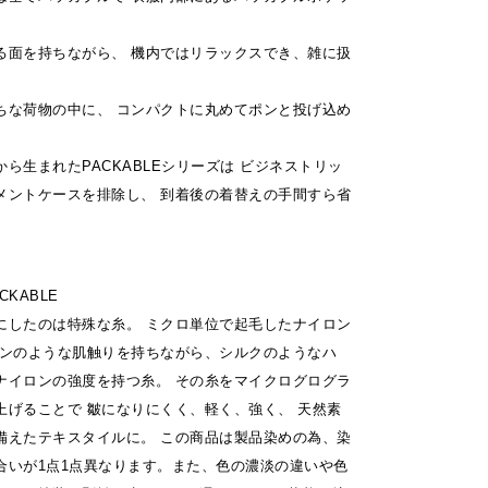
。
る面を持ちながら、 機内ではリラックスでき、雑に扱
ちな荷物の中に、 コンパクトに丸めてポンと投げ込め
ら生まれたPACKABLEシリーズは ビジネストリッ
メントケースを排除し、 到着後の着替えの手間すら省
KABLE
にしたのは特殊な糸。 ミクロ単位で起毛したナイロン
トンのような肌触りを持ちながら、シルクのようなハ
ナイロンの強度を持つ糸。 その糸をマイクログログラ
上げることで 皺になりにくく、軽く、強く、 天然素
備えたテキスタイルに。 この商品は製品染めの為、染
合いが1点1点異なります。また、色の濃淡の違いや色