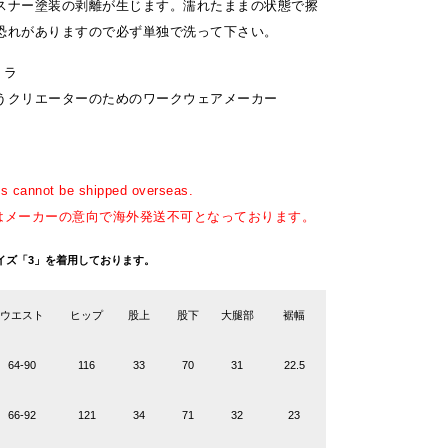
スナー塗装の剥離が生じます。濡れたままの状態で擦
恐れがありますので必ず単独で洗って下さい。
トラ
うクリエーターのためのワークウェアメーカー
 cannot be shipped overseas.
品はメーカーの意向で海外発送不可となっております。
g サイズ「3」を着用しております。
ウエスト
ヒップ
股上
股下
大腿部
裾幅
64-90
116
33
70
31
22.5
66-92
121
34
71
32
23