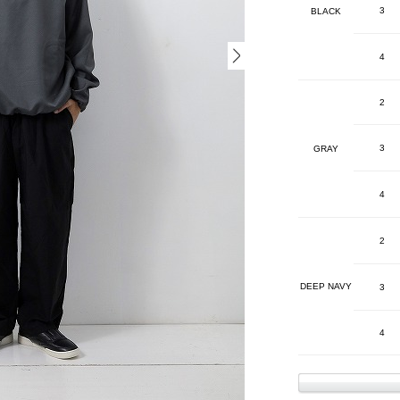
3
BLACK
4
2
3
GRAY
4
2
DEEP NAVY
3
4