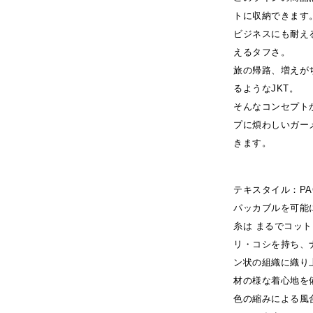
トに収納できます
ビジネスにも耐え
えるタフさ。
旅の帰路、増えが
るようなJKT。
そんなコンセプトか
プに煩わしいガー
きます。
テキスタイル：PAC
パッカブルを可能
糸は まるでコッ
リ・コシを持ち、
ン状の組織に織り
材の様な着心地を
色の縮みによる風