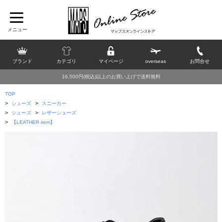
ブランド
カテゴリ
マイページ
overseas
お問合せ
16,500円(税込)以上のお買い上げで送料無料
TOP
>
>
シューズ
スニーカー
>
>
シューズ
レザーシューズ
>
【LEATHER item】