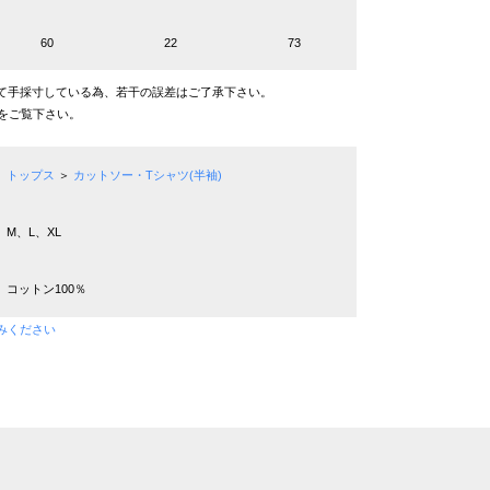
60
22
73
て手採寸している為、若干の誤差はご了承下さい。
をご覧下さい。
トップス
＞
カットソー・Tシャツ(半袖)
M、L、XL
コットン100％
みください