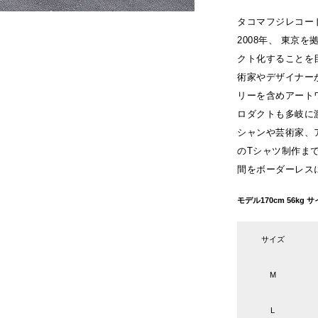
タコマフジレコード/T
2008年、 東京
クト化することを
術家やデザイナー
リーを含めアート
ロダクトも多岐に
シャンや芸術家、
のTシャツ制作ま
間をボーダーレス
モデル170cm 56k
サイズ
M
L