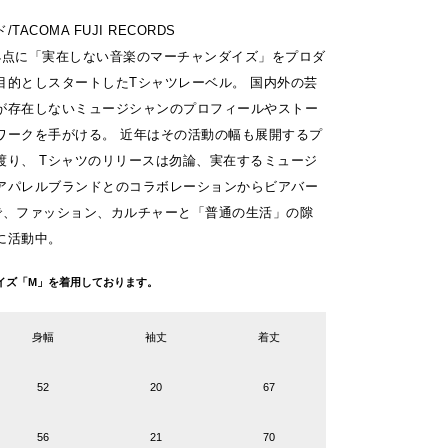
ACOMA FUJI RECORDS
を拠点に「実在しない音楽のマーチャンダイズ」をプロダ
目的としスタートしたTシャツレーベル。 国内外の芸
が存在しないミュージシャンのプロフィールやストー
ワークを手がける。 近年はその活動の幅も展開するプ
渡り、 Tシャツのリリースは勿論、実在するミュージ
アパレルブランドとのコラボレーションからビアバー
で、ファッション、カルチャーと「普通の生活」の隙
に活動中。
g サイズ「M」を着用しております。
身幅
袖丈
着丈
52
20
67
56
21
70