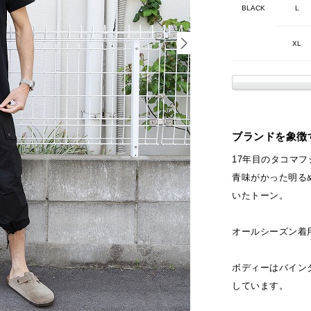
BLACK
L
XL
ブランドを象徴す
17年目のタコマ
青味がかった明る
いたトーン。
オールシーズン着
ボディーはバイン
しています。