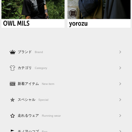
ブランド
Brand
カテゴリ
Category
新着アイテム
New item
スペシャル
Special
走れるウェア
Running wear
モノヲハコブ
Bag