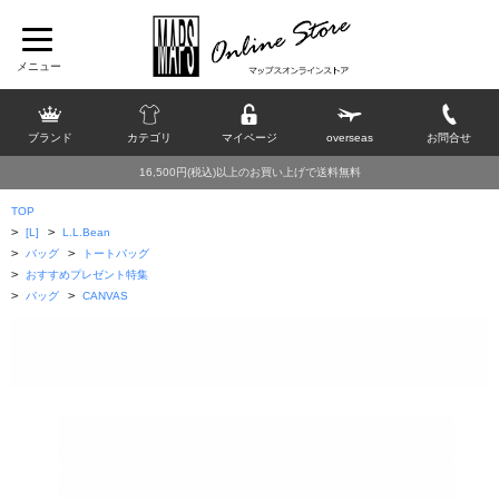
ブランド
カテゴリ
マイページ
overseas
お問合せ
16,500円(税込)以上のお買い上げで送料無料
TOP
>
>
[L]
L.L.Bean
>
>
バッグ
トートバッグ
>
おすすめプレゼント特集
>
>
バッグ
CANVAS