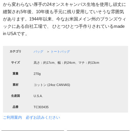
から変わらない厚手の24オンスキャンバス生地を使用し頑丈に
縫製され5年後、10年後も手元に残り愛用していそうな雰囲気
があります。1944年以来、今なお米国メイン州のブランズウィ
ックにある自社工場で、 ひとつひとつ手作りされているmade
in USAです。
カテゴリ
バッグ
＞
トートバッグ
サイズ
高さ：約17cm、幅：約24cm、マチ：約13cm
重量
270g
素材
コットン (24oz CANVAS)
生産国
U.S.A.
品番
TC303435
ご利用案内 必ずお読みください