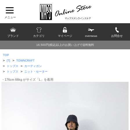
ブランド
カテゴリ
マイページ
overseas
お問合せ
16,500円(税込)以上のお買い上げで送料無料
TOP
>
>
[T]
TOWNCRAFT
>
>
トップス
カーディガン
>
>
トップス
ニット・セーター
・176cm 66kg がサイズ「L」を着用