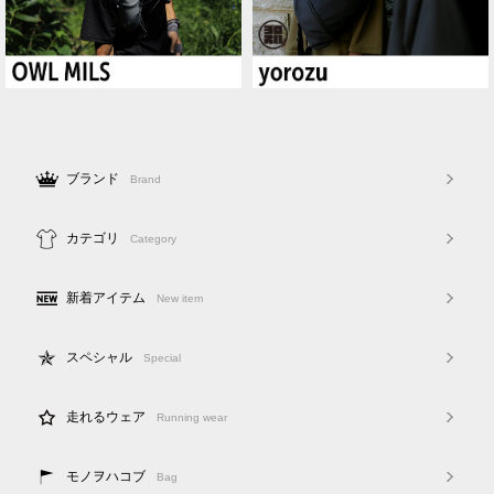
ブランド
Brand
カテゴリ
Category
新着アイテム
New item
スペシャル
Special
走れるウェア
Running wear
モノヲハコブ
Bag