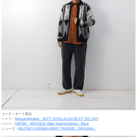
コーディネート商品
シャツ：
Manual Alphabet SOFT VIYELLA LOOSE FIT R/C SHT
パンツ：
HATSKI MAPS別注 Wide Tapered Denim - Black
シューズ：
MILITARY GERMAN ARMY TRAINER - ORIGINAL -