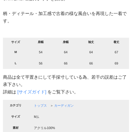
柄・ディテール・加工感で古着の様な風合いを再現した一着で
す。
サイズ
肩幅
身幅
袖丈
着丈
M
54
64
64
67
L
56
66
66
69
商品は全て平置きにして手採寸している為、若干の誤差はご了
承下さい。
詳細は
[サイズガイド]
をご覧下さい。
カテゴリ
トップス
＞
カーディガン
サイズ
M,L
素材
アクリル100%