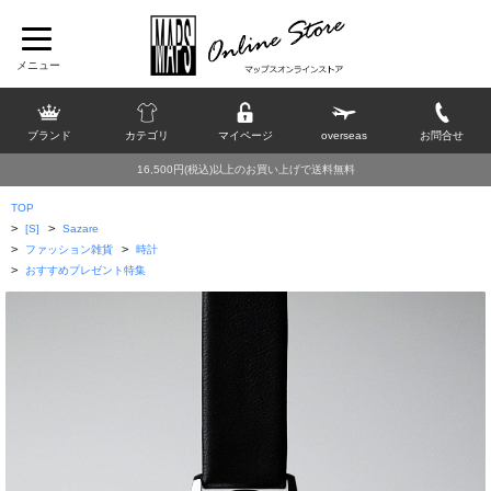
ブランド
カテゴリ
マイページ
overseas
お問合せ
16,500円(税込)以上のお買い上げで送料無料
TOP
>
>
[S]
Sazare
>
>
ファッション雑貨
時計
>
おすすめプレゼント特集