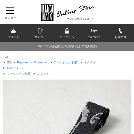
ブランド
カテゴリ
マイページ
overseas
お問合せ
16,500円(税込)以上のお買い上げで送料無料
TOP
>
>
>
>
[E]
Engineered Garments
ファッション雑貨
ネクタイ
>
新着アイテム
>
>
ファッション雑貨
ネクタイ