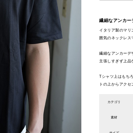
繊細なアンカー
イタリア製のマリ
囲気のネックレス
繊細なアンカーデ
主張しすぎず上品
Tシャツ上はもち
トの上からアクセ
カテゴリ
素材
サイズ