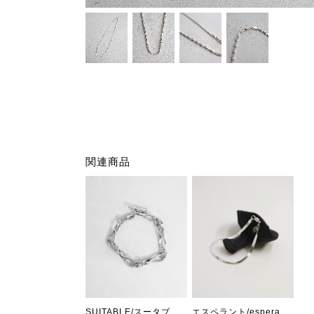
関連商品
エスペラント/esperanto HERRINGBONE BRACELET
SUITABLE/スータブル undulate narrow