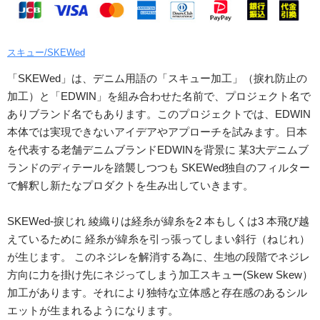
スキュー/SKEWed
「SKEWed」は、デニム用語の「スキュー加工」（捩れ防止の
加工）と「EDWIN」を組み合わせた名前で、プロジェクト名で
ありブランド名でもあります。このプロジェクトでは、EDWIN
本体では実現できないアイデアやアプローチを試みます。日本
を代表する老舗デニムブランドEDWINを背景に 某3大デニムブ
ランドのディテールを踏襲しつつも SKEWed独自のフィルター
で解釈し新たなプロダクトを生み出していきます。
SKEWed-捩じれ 綾織りは経糸が緯糸を2 本もしくは3 本飛び越
えているために 経糸が緯糸を引っ張ってしまい斜行（ねじれ）
が生じます。 このネジレを解消する為に、生地の段階でネジレ
方向に力を掛け先にネジってしまう加工スキュー(Skew Skew）
加工があります。それにより独特な立体感と存在感のあるシル
エットが生まれるようになります。