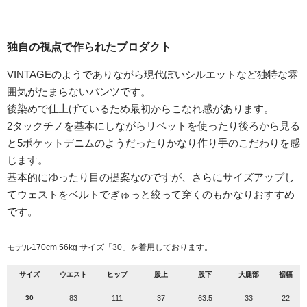
独自の視点で作られたプロダクト
VINTAGEのようでありながら現代ぽいシルエットなど独特な雰
囲気がたまらないパンツです。
後染めで仕上げているため最初からこなれ感があります。
2タックチノを基本にしながらリベットを使ったり後ろから見る
と5ポケットデニムのようだったりかなり作り手のこだわりを感
じます。
基本的にゆったり目の提案なのですが、さらにサイズアップし
てウェストをベルトでぎゅっと絞って穿くのもかなりおすすめ
です。
モデル170cm 56kg サイズ「30」を着用しております。
サイズ
ウエスト
ヒップ
股上
股下
大腿部
裾幅
30
83
111
37
63.5
33
22