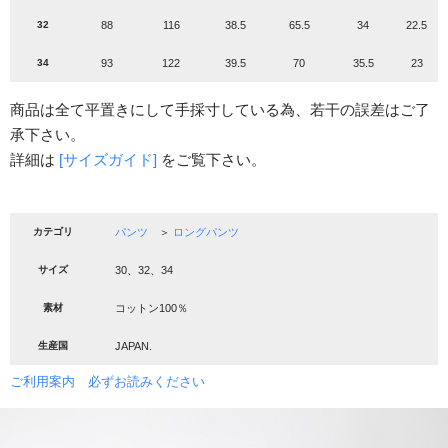
32
88
116
38.5
65.5
34
22.5
34
93
122
39.5
70
35.5
23
商品は全て平置きにして手採寸している為、若干の誤差はご了
承下さい。
詳細は
[サイズガイド]
をご覧下さい。
カテゴリ
パンツ
＞
ロングパンツ
サイズ
30、32、34
素材
コットン100％
生産国
JAPAN.
ご利用案内 必ずお読みください