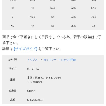
M
44
52.5
22.5
67.5
L
45.5
54
23.5
70.5
XL
47
57
25.5
72
商品は全て平置きにして手採寸している為、若干の誤差はご了
承下さい。
詳細は
[サイズガイド]
をご覧下さい。
カテゴリ
トップス
＞
カットソー・Tシャツ(半袖)
サイズ
M、L、XL
本体：綿65％、ナイロン35％
素材
リブ 綿100％
生産国
CHINA
品番
SHL25SS001