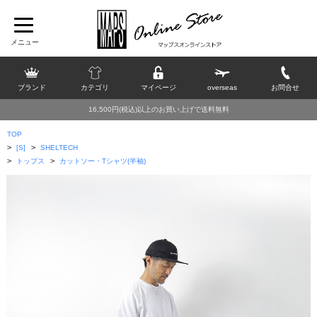
ブランド
カテゴリ
マイページ
overseas
お問合せ
16,500円(税込)以上のお買い上げで送料無料
TOP
>
>
[S]
SHELTECH
>
>
トップス
カットソー・Tシャツ(半袖)