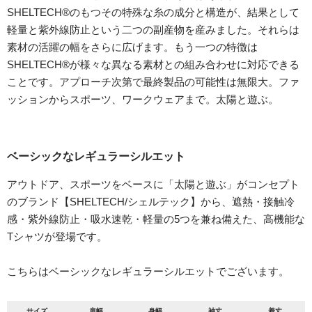
SHELTECH®のもつその特殊な糸の成分と構造が、結果として
軽量と紫外線防止という二つの副産物を産みました。それらは
素材の活躍の幅をさらに広げます。もう一つの特徴は
SHELTECH®が様々な異なる素材との組み合わせに対応できる
ことです。アプローチ次第で最終製品の可能性は無限大。ファ
ッションからスポーツ、ワークウェアまで。太陽と遊ぶ。
ベーシックなレギュラーシルエット
アウトドア、スポーツをベースに「太陽と遊ぶ」がコンセプト
のブランド【SHELTECH/シェルテック】から、遮熱・接触冷
感・紫外線防止・吸水速乾・軽量の5つを兼ね備えた、高機能な
Tシャツが登場です。
こちらはベーシックなレギュラーシルエットでございます。
サイズ
肩幅
身幅
袖丈
着丈