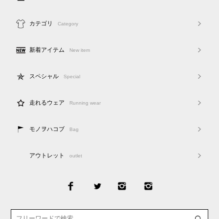
カテゴリ
Category
新着アイテム
New item
スペシャル
Special
走れるウェア
Running wear
モノヲハコブ
Bag
アウトレット
outlet