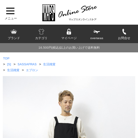
ブランド
カテゴリ
マイページ
overseas
お問合せ
16,500円(税込)以上のお買い上げで送料無料
TOP
>
>
>
[S]
SASSAFRAS
生活雑貨
>
>
生活雑貨
エプロン