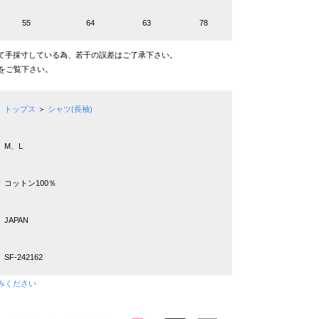
55
64
63
78
て手採寸している為、若干の誤差はご了承下さい。
をご覧下さい。
トップス
＞
シャツ(長袖)
M、L
コットン100％
JAPAN
SF-242162
みください