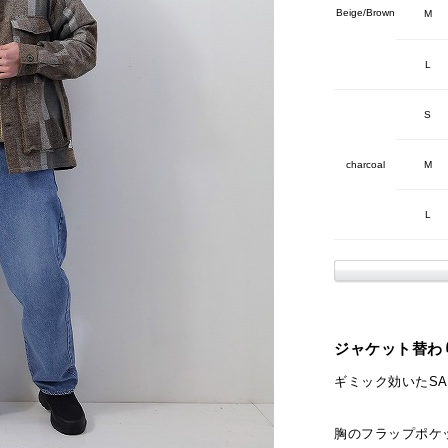
Beige/Brown
M
L
S
charcoal
M
L
ジャケット替わ
ギミック効いたSA
胸のフラップポケ