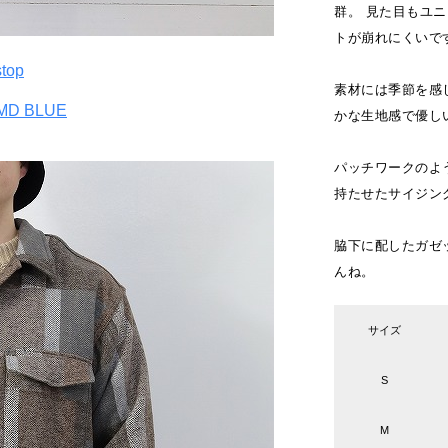
群。 見た目もユ
トが崩れにくいで
stop
素材には季節を感
 MD BLUE
かな生地感で優し
パッチワークのよ
持たせたサイジン
脇下に配したガゼ
んね。
サイズ
S
M