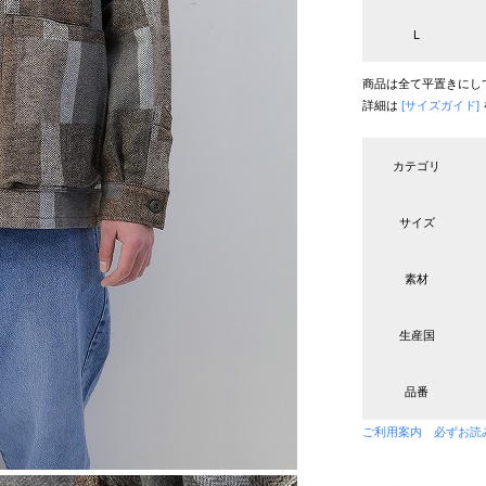
L
商品は全て平置きにし
詳細は
[サイズガイド]
カテゴリ
サイズ
素材
生産国
品番
ご利用案内 必ずお読