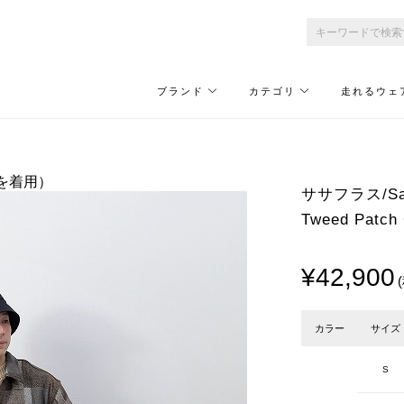
ブランド
カテゴリ
走れるウェ
L」を着用）
ササフラス/Sassa
Tweed Patc
¥42,900
カラー
サイズ
S