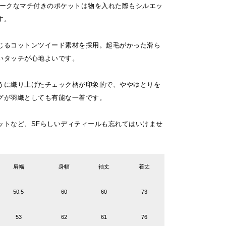
ニークなマチ付きのポケットは物を入れた際もシルエッ
す。
じるコットンツイード素材を採用。起毛がかった滑ら
いタッチが心地よいです。
うに織り上げたチェック柄が印象的で、ややゆとりを
グが羽織としても有能な一着です。
ットなど、SFらしいディティールも忘れてはいけませ
肩幅
身幅
袖丈
着丈
50.5
60
60
73
53
62
61
76