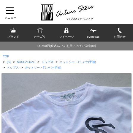
ブランド
カテゴリ
マイページ
overseas
お問合せ
16,500円(税込)以上のお買い上げで送料無料
TOP
>
>
>
>
[S]
SASSAFRAS
トップス
カットソー・Tシャツ(半袖)
>
>
トップス
カットソー・Tシャツ(半袖)