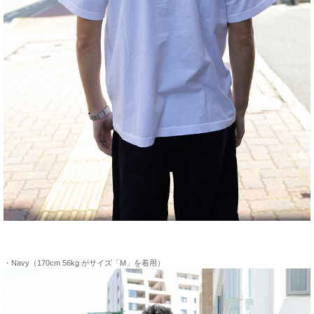
・Navy（170cm 56kg がサイズ「M」を着用）