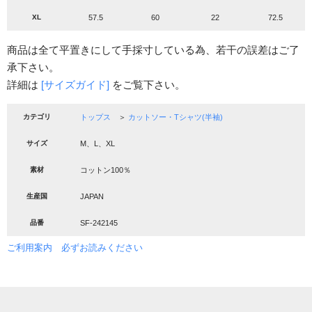
XL
57.5
60
22
72.5
商品は全て平置きにして手採寸している為、若干の誤差はご了
承下さい。
詳細は
[サイズガイド]
をご覧下さい。
カテゴリ
トップス
＞
カットソー・Tシャツ(半袖)
サイズ
M、L、XL
素材
コットン100％
生産国
JAPAN
品番
SF-242145
ご利用案内 必ずお読みください