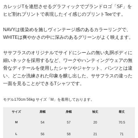
カレッジTを連想させるグラフィックでブランドロゴ「SF」を
ヒビ割れプリントで表現したイイ感じのプリントTeeです。
NAVYは後染めを施しヴィンテージ感のあるカラーリングで、
WHITEは爽やかさの中に深みのあるグリーンがよく映えます。
ササフラスのオリジナルでサイドにシームの無い丸胴ボディに
細いネックを採用するなど、ワークやハンティングウェアの無
骨なディテールを使用したシャツやジャケット、パンツとは違
い、どこか洗練された印象を醸し出した、ササフラスの違った
一面を見ることができるTシャツです。
モデル170cm 56kg サイズ「M」を着用しております。
サイズ
肩幅
身幅
袖丈
着丈
M
54
57
20
70.5
L
56
58
21
71