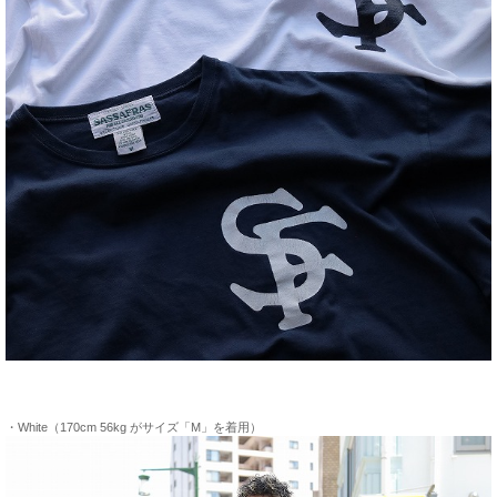
・White（170cm 56kg がサイズ「M」を着用）