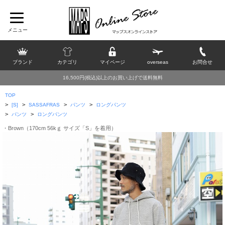
ブランド
カテゴリ
マイページ
overseas
お問合せ
16,500円(税込)以上のお買い上げで送料無料
TOP
>
>
>
>
[S]
SASSAFRAS
パンツ
ロングパンツ
>
>
パンツ
ロングパンツ
・Brown（170cm 56kｇ サイズ「S」を着用）