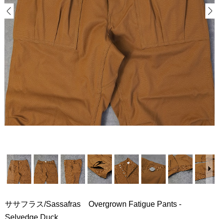
ササフラス/Sassafras Overgrown Fatigue Pants -
Selvedge Duck