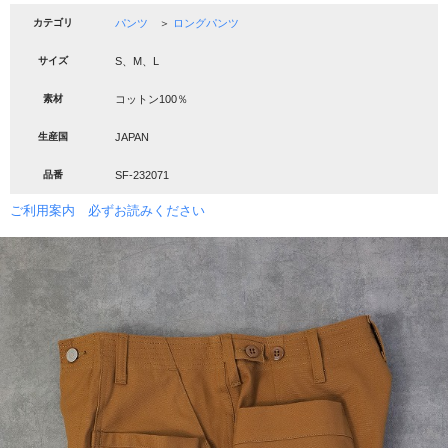
カテゴリ
パンツ
＞
ロングパンツ
サイズ
S、M、L
素材
コットン100％
生産国
JAPAN
品番
SF-232071
ご利用案内 必ずお読みください