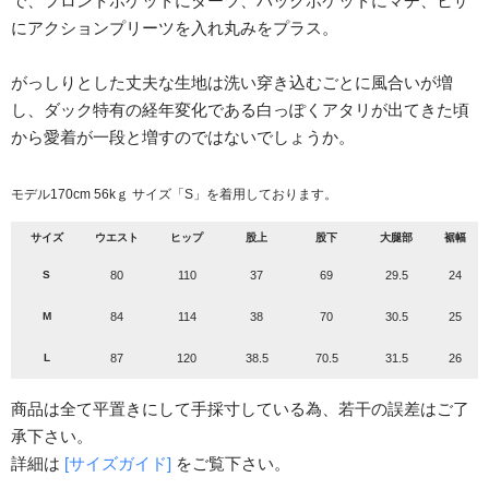
で、フロントポケットにダーツ、バックポケットにマチ、ヒザ
にアクションプリーツを入れ丸みをプラス。
がっしりとした丈夫な生地は洗い穿き込むごとに風合いが増
し、ダック特有の経年変化である白っぽくアタリが出てきた頃
から愛着が一段と増すのではないでしょうか。
モデル170cm 56kｇ サイズ「S」を着用しております。
サイズ
ウエスト
ヒップ
股上
股下
大腿部
裾幅
S
80
110
37
69
29.5
24
M
84
114
38
70
30.5
25
L
87
120
38.5
70.5
31.5
26
商品は全て平置きにして手採寸している為、若干の誤差はご了
承下さい。
詳細は
[サイズガイド]
をご覧下さい。