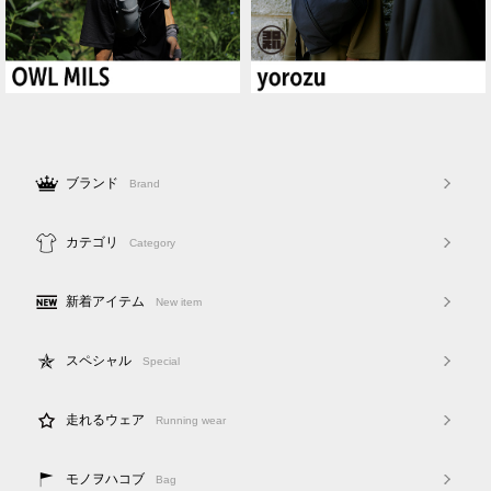
ブランド
Brand
カテゴリ
Category
新着アイテム
New item
スペシャル
Special
走れるウェア
Running wear
モノヲハコブ
Bag