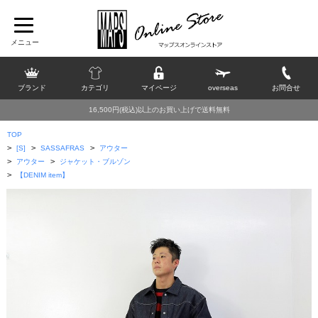
ブランド
カテゴリ
マイページ
overseas
お問合せ
16,500円(税込)以上のお買い上げで送料無料
TOP
>
>
>
[S]
SASSAFRAS
アウター
>
>
アウター
ジャケット・ブルゾン
>
【DENIM item】