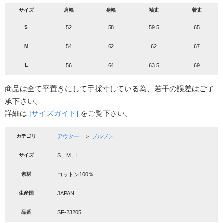
サイズ
肩幅
身幅
袖丈
着丈
S
52
58
59.5
65
M
54
62
62
67
L
56
64
63.5
69
商品は全て平置きにして手採寸している為、若干の誤差はご了
承下さい。
詳細は
[サイズガイド]
をご覧下さい。
カテゴリ
アウター
＞
ブルゾン
サイズ
S、M、L
素材
コットン100％
生産国
JAPAN
品番
SF-23205