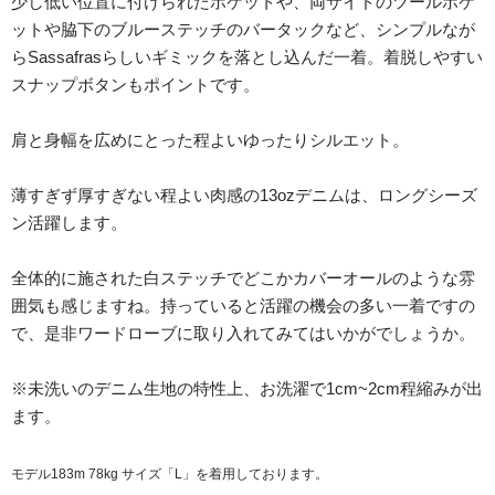
少し低い位置に付けられたポケットや、両サイドのツールポケ
ットや脇下のブルーステッチのバータックなど、シンプルなが
らSassafrasらしいギミックを落とし込んだ一着。着脱しやすい
スナップボタンもポイントです。
肩と身幅を広めにとった程よいゆったりシルエット。
薄すぎず厚すぎない程よい肉感の13ozデニムは、ロングシーズ
ン活躍します。
全体的に施された白ステッチでどこかカバーオールのような雰
囲気も感じますね。持っていると活躍の機会の多い一着ですの
で、是非ワードローブに取り入れてみてはいかがでしょうか。
※未洗いのデニム生地の特性上、お洗濯で1cm~2cm程縮みが出
ます。
モデル183m 78kg サイズ「L」を着用しております。