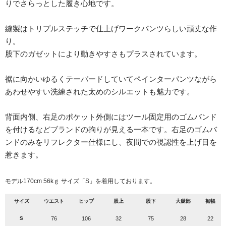
りでさらっとした履き心地です。
縫製はトリプルステッチで仕上げワークパンツらしい頑丈な作
り。
股下のガゼットにより動きやすさもプラスされています。
裾に向かいゆるくテーパードしていてペインターパンツながら
あわせやすい洗練された太めのシルエットも魅力です。
背面内側、右足のポケット外側にはツール固定用のゴムバンド
を付けるなどブランドの拘りが見える一本です。右足のゴムバ
ンドのみをリフレクター仕様にし、夜間での視認性を上げ目を
惹きます。
モデル170cm 56kｇ サイズ「S」を着用しております。
サイズ
ウエスト
ヒップ
股上
股下
大腿部
裾幅
S
76
106
32
75
28
22