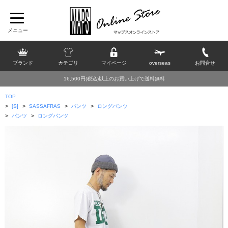
ブランド
カテゴリ
マイページ
overseas
お問合せ
16,500円(税込)以上のお買い上げで送料無料
TOP
>
>
>
>
[S]
SASSAFRAS
パンツ
ロングパンツ
>
>
パンツ
ロングパンツ