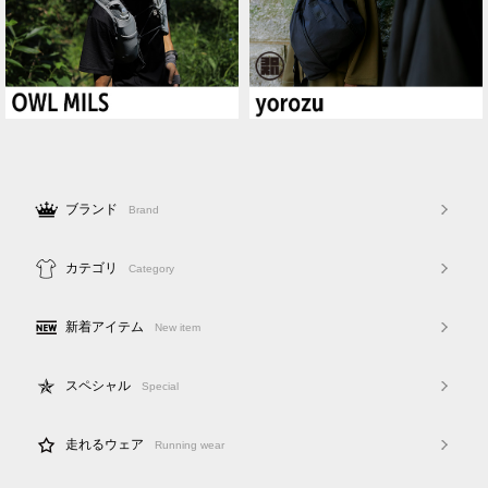
ブランド
Brand
カテゴリ
Category
新着アイテム
New item
スペシャル
Special
走れるウェア
Running wear