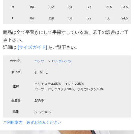
M
80
112
34
77
29.5
23.5
L
84
118
36
79
30
24.5
商品は全て平置きにして手採寸している為、若干の誤差はご了
承下さい。
詳細は
[サイズガイド]
をご覧下さい。
カテゴリ
パンツ
＞
ロングパンツ
サイズ
S、M、L
ポリエステル65%、コットン35%
素材
パーツ：ポリエステル90%、ポリウレタン10%
生産国
JAPAN
品番
SF-232015
ご利用案内 必ずお読みください