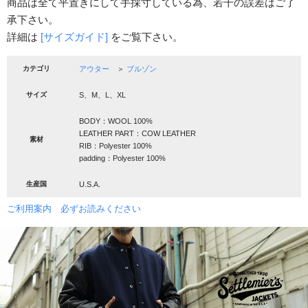
商品は全て平置きにして手採寸している為、若干の誤差はご了
承下さい。
詳細は
[サイズガイド]
をご覧下さい。
カテゴリ
アウター
＞
ブルゾン
サイズ
S、M、L、XL
BODY：WOOL 100%
LEATHER PART：COW LEATHER
素材
RIB：Polyester 100%
padding：Polyester 100%
生産国
U.S.A.
ご利用案内 必ずお読みください