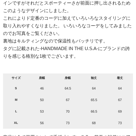
インですがそれだとスポーティーさが前面に押し出されるため
このようなデザインにしました。
これによりド定番のコーデに加えていろいろなスタイリングに
取り入れやすくなりました。 いろいろなコーデをしてみました
のでお写真をご覧ください。
裏地はキルティングなので保温性もバッチリです。
タグに記載された-HANDMADE IN THE U.S.A-にブランドの誇
りを感じる格別な1枚でございます。
サイズ
肩幅
身幅
袖丈
着丈
S
46
64.5
64
64
M
50
67
65.5
67
L
53
70
66.5
69
XL
56
73
68
73