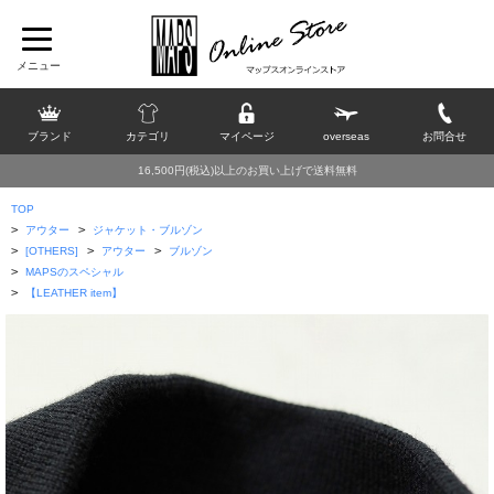
ブランド
カテゴリ
マイページ
overseas
お問合せ
16,500円(税込)以上のお買い上げで送料無料
TOP
>
>
アウター
ジャケット・ブルゾン
>
>
>
[OTHERS]
アウター
ブルゾン
>
MAPSのスペシャル
>
【LEATHER item】