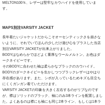
MELTON100％、レザーは堅牢なカウハイドを使用していま
す。
MAPS別注VARSITY JACKET
長年着たいジャケットだからこそオーセンティックさを崩さな
いように、それでいてほんの少しだけ遊び心をプラスした当店
別注VARSITY JACKETが出来上がりました。
BODYはなめらかでほどよく重厚なウールメルトン。お色はダ
ークネイビーです。
そのBODYに合わせた袖は柔らかなブラックのカウハイド。
BODYのダークネイビーを生かしつつブラックレザーはやはり
存在感があります。また、シボが入っているためキズも目立ち
にくくガンガン着ていただけます。
VARSITY JACKETの印象を大きく左右するのがリブなのです
が、襟はソリッドのブラック、袖にのみ3本ラインを配置しまし
た。よくあるのは襟にも袖にも同じ2本ライン、もしくは1本ラ