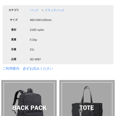
カテゴリ
バッグ
＞
クラッチバック
サイズ
460×340×105mm
素材
210D nylon
重量
0.1kg
容量
21L
品番
SD-9087
ご利用案内 必ずお読みください