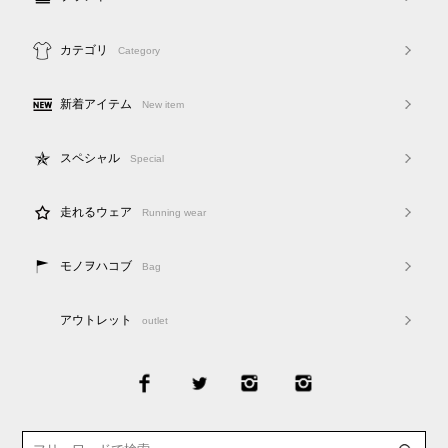
カテゴリ
Category
新着アイテム
New item
スペシャル
Special
走れるウェア
Running wear
モノヲハコブ
Bag
アウトレット
outlet