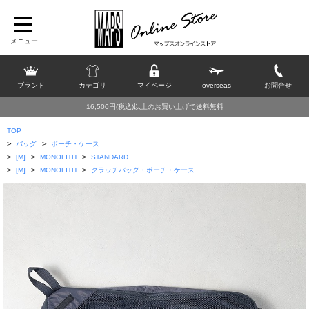
ブランド
カテゴリ
マイページ
overseas
お問合せ
16,500円(税込)以上のお買い上げで送料無料
TOP
>
>
バッグ
ポーチ・ケース
>
>
>
[M]
MONOLITH
STANDARD
>
>
>
[M]
MONOLITH
クラッチバッグ・ポーチ・ケース