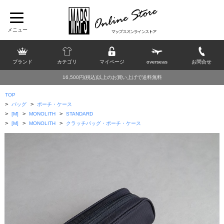
ブランド
カテゴリ
マイページ
overseas
お問合せ
16,500円(税込)以上のお買い上げで送料無料
TOP
>
>
バッグ
ポーチ・ケース
>
>
>
[M]
MONOLITH
STANDARD
>
>
>
[M]
MONOLITH
クラッチバッグ・ポーチ・ケース