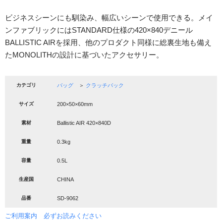
ビジネスシーンにも馴染み、幅広いシーンで使用できる。メイ
ンファブリックにはSTANDARD仕様の420×840デニール
BALLISTIC AIRを採用、他のプロダクト同様に総裏生地も備え
たMONOLITHの設計に基づいたアクセサリー。
カテゴリ
バッグ
＞
クラッチバック
サイズ
200×50×60mm
素材
Ballistic AIR 420×840D
重量
0.3kg
容量
0.5L
生産国
CHINA
品番
SD-9062
ご利用案内 必ずお読みください