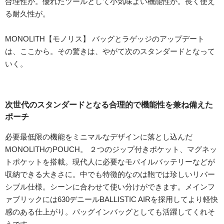
合理性が。優れたツールとして小気味よい機能性が。長く使え
る耐久性が。
MONOLITH【モノリス】 バッグとラゲッジのアップデート
は、ここから。その驚きは、やがて次のスタンダードとなって
いく。
次世代のスタンダードとなる合理的で機能性を兼ね備えた
ポーチ
必要最低限の機能をミニマルなデザインに落とし込んだ
MONOLITHのPOUCH。 ２つのジップ付きポケット、マグネッ
トポケットを搭載。現代人に必要なモバイルバッテリーなどが
収納できる大きさに。中でも特徴的なのは鞄では珍しいリバー
シブル仕様。シーンに合わせて使い分けができます。メインフ
ァブリックには630デニールBALLISTIC AIRを採用してより軽快
感のある仕上がり。バッグインバッグとしても活躍してくれそ