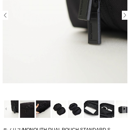
モノリス/MONOLITH DUAL POUCH STANDARD S