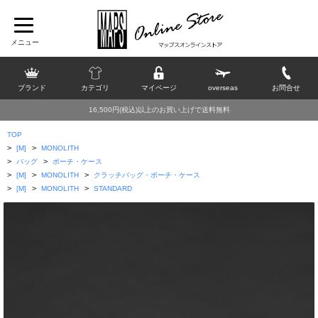
ブランド
カテゴリ
マイページ
overseas
お問合せ
16,500円(税込)以上のお買い上げで送料無料
TOP
>
>
[M]
MONOLITH
>
>
バッグ
ポーチ・ケース
>
>
>
[M]
MONOLITH
クラッチバッグ・ポーチ・ケース
>
>
>
[M]
MONOLITH
STANDARD